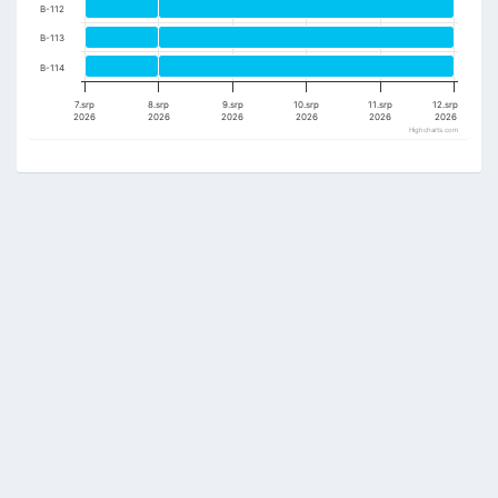
B-112
B-113
B-114
7.srp
8.srp
9.srp
10.srp
11.srp
12.srp
2026
2026
2026
2026
2026
2026
Highcharts.com